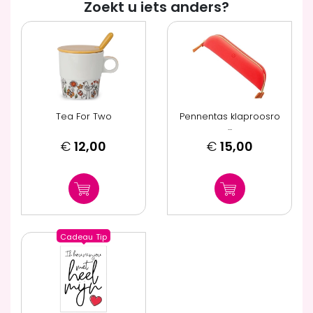
Zoekt u iets anders?
Tea For Two
Pennentas klaproosro
...
€
12,00
€
15,00
Cadeau
Tip