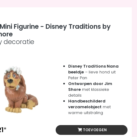
ini Figurine - Disney Traditions by
hore
y decoratie
Disney Traditions Nana
beeldje
– lieve hond uit
Peter Pan
Ontworpen door Jim
Shore
met klassieke
details
Handbeschilderd
verzamelobject
met
warme uitstraling
21
*
TOEVOEGEN