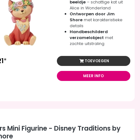
beeldje
– schattige kat uit
Alice in Wonderland
Ontworpen door Jim
Shore
met karakteristieke
details
Handbeschilderd
verzamelobject
met
zachte uitstraling
21
*
TOEVOEGEN
MEER INFO
s Mini Figurine - Disney Traditions by
hore