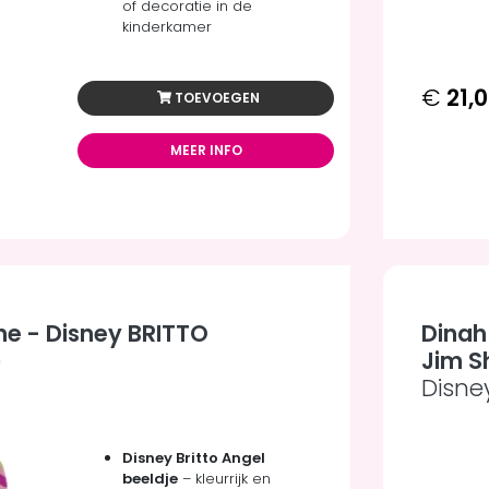
of decoratie in de
kinderkamer
€
21,
TOEVOEGEN
MEER INFO
ine - Disney BRITTO
Dinah 
e
Jim S
Disne
Disney Britto Angel
beeldje
– kleurrijk en