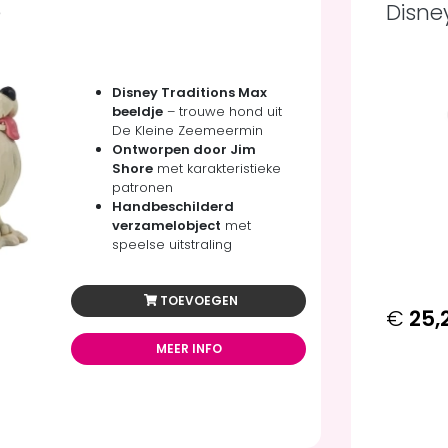
e
Disne
Disney Traditions Max
beeldje
– trouwe hond uit
De Kleine Zeemeermin
Ontworpen door Jim
Shore
met karakteristieke
patronen
Handbeschilderd
verzamelobject
met
speelse uitstraling
TOEVOEGEN
€
25,
MEER INFO