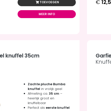
€
12,
TOEVOEGEN
MEER INFO
l knuffel 35cm
Garfi
Knuff
Zachte pluche Bumba
knuffel
in vrolijk geel
Afmeting ca.
35 cm
–
heerlijk groot en
knuffelbaar
Perfect als
eerste knuffel