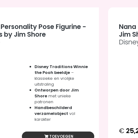
Personality Pose Figurine -
Nana M
s by Jim Shore
Jim S
e
Disne
Disney Traditions Winnie
the Pooh beeldje
–
klassieke en vrolijke
uitstraling
Ontworpen door Jim
Shore
met unieke
patronen
Handbeschilderd
verzamelobject
vol
karakter
€
25,
TOEVOEGEN