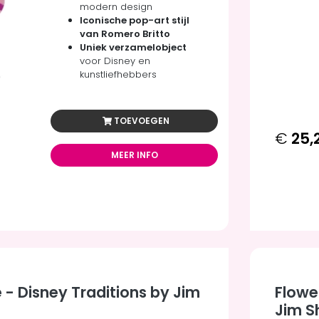
modern design
Iconische pop-art stijl
van Romero Britto
Uniek verzamelobject
voor Disney en
kunstliefhebbers
TOEVOEGEN
€
25,
MEER INFO
e - Disney Traditions by Jim
Flower
Jim S