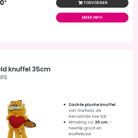
50
*
TOEVOEGEN
MEER INFO
eld knuffel 35cm
els
Zachte pluche knuffel
van Garfield, de
beroemde luie kat
Afmeting ca.
35 cm
–
heerlijk groot en
knuffelbaar