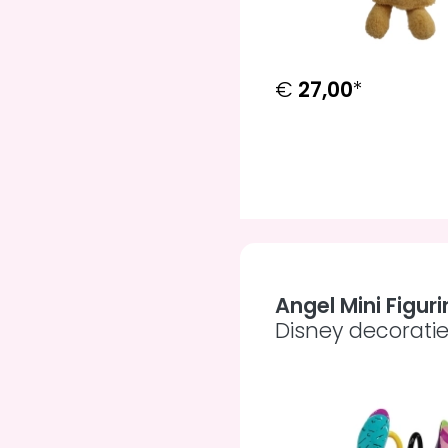
€
27,00
*
Angel Mini Figur
Disney decorati