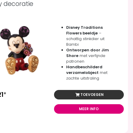
y decoratie
Disney Traditions
Flowers beeldje
–
schattig stinkdier uit
Bambi
Ontworpen door Jim
Shore
met verfijnde
patronen
Handbeschilderd
verzamelobject
met
zachte uitstraling
21
*
TOEVOEGEN
MEER INFO