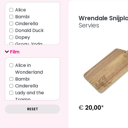
Alice
Bambi
Wrendale Snijpla
Cinderella
Servies
Donald Duck
Dopey
Grogu, Yoda,
Mandalorian
Film
Lady, Tramp
Marie
Alice in
Mickey Mouse
Wonderland
Mickey Mouse,
Bambi
Bambi
Cinderella
Mickey Mouse,
Lady and the
Pluto
Tramp
Minnie Mouse
Lilo & Stitch
€
20,00
*
RESET
Minnie Mouse,
Mickey Mouse
Alice
Mickey Mouse,
Moana
Alice in