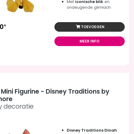
Met
iconische blik
en
ondeugende glimlach
00
*
TOEVOEGEN
MEER INFO
Mini Figurine - Disney Traditions by
hore
y decoratie
Disney Traditions Dinah