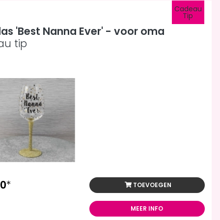
Cadeau
Tip
las 'Best Nanna Ever' - voor oma
u tip
00
*
TOEVOEGEN
MEER INFO