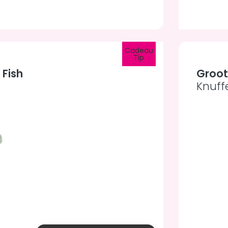
Cadeau
Tip
 Fish
Groot
Knuff