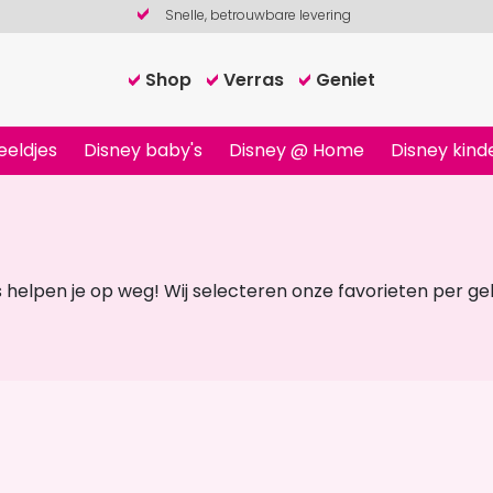
Snelle, betrouwbare levering
Shop
Verras
Geniet
eeldjes
Disney baby's
Disney @ Home
Disney kind
elpen je op weg! Wij selecteren onze favorieten per gele