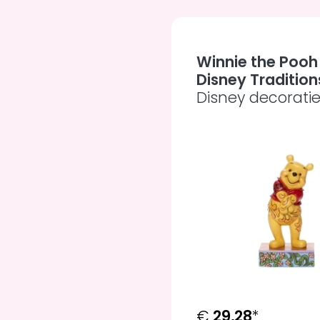
Winnie the Pooh 
Disney Tradition
Disney decorati
€
29,28
*