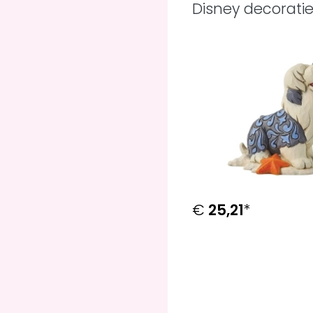
Disney decorati
€
25,21
*