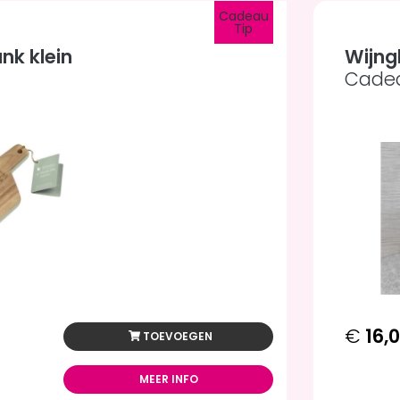
Cadeau
Tip
nk klein
Wijng
Cadea
€
16,
TOEVOEGEN
MEER INFO