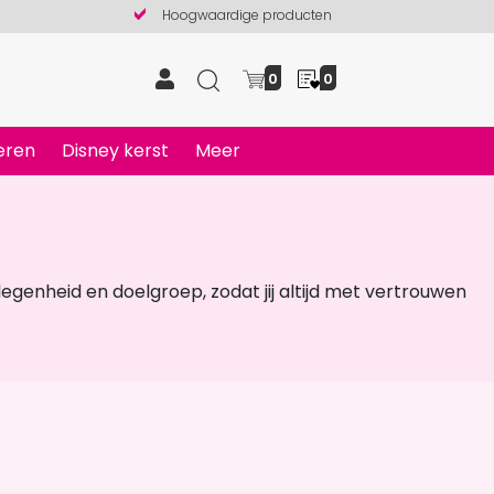
Hoogwaardige producten
0
0
eren
Disney kerst
Meer
genheid en doelgroep, zodat jij altijd met vertrouwen