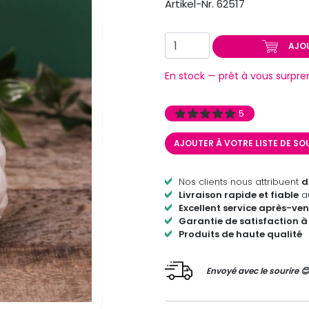
Artikel-Nr. 62517
AJO
En stock — prêt à vous surpre
5
AJOUTER À VOTRE LISTE DE S
Nos clients nous attribuent
d
Livraison rapide et fiable
au
Excellent service après-ven
Garantie de satisfaction à
Produits de haute qualité
Envoyé avec le sourire 