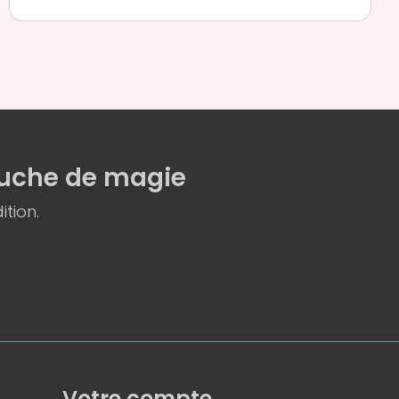
uche de magie
ition.
Votre compte