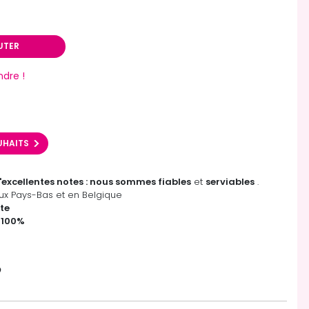
UTER
ndre !
OUHAITS
'excellentes notes : nous sommes fiables
et
serviables
.
x Pays-Bas et en Belgique
te
 100%
