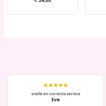
€
24,00
snelle en correcte service
Eve