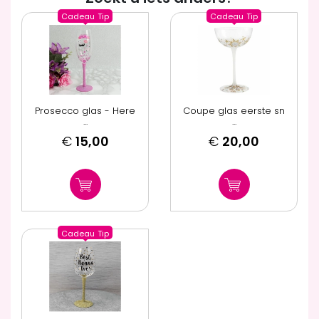
Cadeau
Tip
Cadeau
Tip
Prosecco glas - Here
Coupe glas eerste sn
...
...
€
15,00
€
20,00
Cadeau
Tip