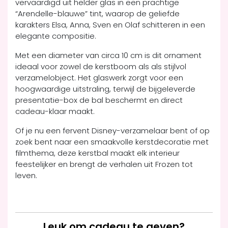
vervaardigd uit helder glas in een prachtige
“Arendelle-blauwe” tint, waarop de geliefde
karakters Elsa, Anna, Sven en Olaf schitteren in een
elegante compositie.
Met een diameter van circa 10 cm is dit ornament
ideaal voor zowel de kerstboom als als stijlvol
verzamelobject. Het glaswerk zorgt voor een
hoogwaardige uitstraling, terwijl de bijgeleverde
presentatie-box de bal beschermt en direct
cadeau-klaar maakt.
Of je nu een fervent Disney-verzamelaar bent of op
zoek bent naar een smaakvolle kerstdecoratie met
filmthema, deze kerstbal maakt elk interieur
feestelijker en brengt de verhalen uit Frozen tot
leven.
Leuk om cadeau te geven?