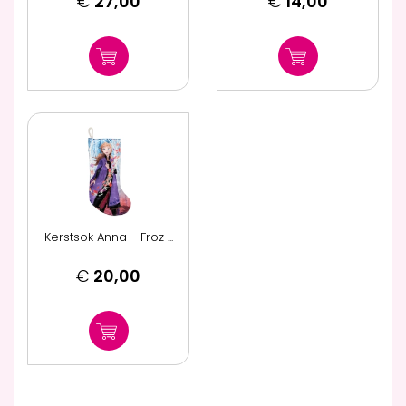
€
27,00
€
14,00
Kerstsok Anna - Froz ...
€
20,00