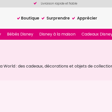
Livraison rapide et fiable
Boutique
Surprendre
Apprécier
y
Bébés Disney
Disney à la maison
Cadeaux Disney
orld : des cadeaux, décorations et objets de collection c