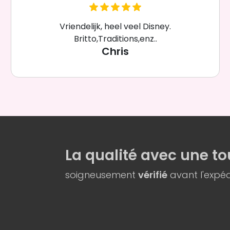
Vriendelijk, heel veel Disney.
Britto,Traditions,enz..
Chris
La qualité
avec une
to
soigneusement
vérifié
avant l'expéd