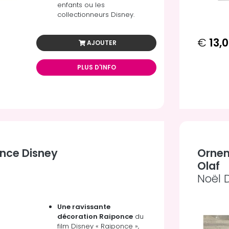
enfants ou les
collectionneurs Disney.
€
13,
AJOUTER
PLUS D'INFO
nce Disney
Ornem
Olaf
Noël 
Une ravissante
décoration Raiponce
du
film Disney « Raiponce »,