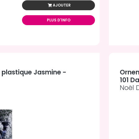
AJOUTER
PLUS D'INFO
 plastique Jasmine -
Ornem
101 D
Noël 