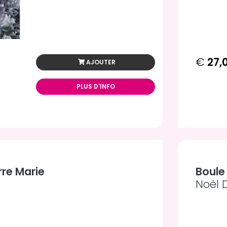
€
27,
AJOUTER
PLUS D'INFO
re Marie
Boule
Noël 