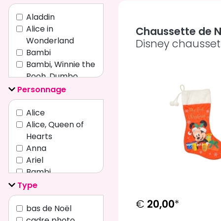
Aladdin
Alice in
Chaussette de N
Wonderland
Disney chausset
Bambi
Bambi, Winnie the
Pooh, Dumbo
Beauty and the
Personnage
Beast
Beauty and the
Alice
Beast, Sleeping
Alice, Queen of
Beauty
Hearts
Beauty and the
Anna
Beast, The
Ariel
Aristocats
Bambi
Beauty and the
Bambi, Eeyore,
Type
Beast, The Little
Dumbo
€
20,00
*
Mermaid,
Beast
bas de Noël
Cinderella
Belle
cadre photo