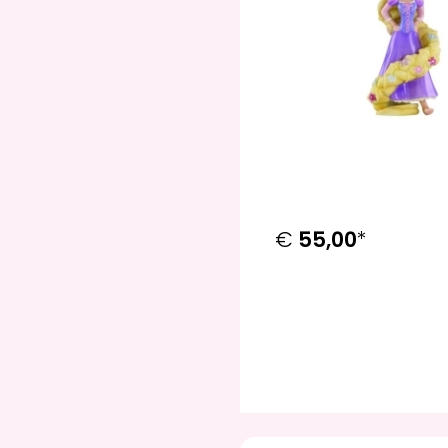
Ursula
Winnie the Pooh
Winnie the Pooh,
Piglet
Winnie the Pooh,
Tigger
Woody, Buzz, Rex
et Alien
€
55,00
*