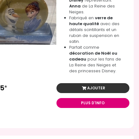
Disney
représentant
Anna
de La Reine des
Neiges.
Fabriqué en
verre de
haute qualité
avec des
détails scintillants et un
ruban de suspension en
satin.
Parfait comme
décoration de Noël ou
cadeau
pour les fans de
La Reine des Neiges et
des princesses Disney.
95
*
AJOUTER
PLUS D'INFO