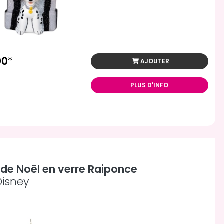
00
*
AJOUTER
PLUS D'INFO
 de Noël en verre Raiponce
Disney