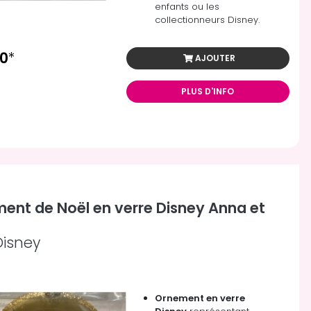
enfants ou les
collectionneurs Disney.
00
*
AJOUTER
PLUS D'INFO
ent de Noël en verre Disney Anna et
Disney
Ornement en verre