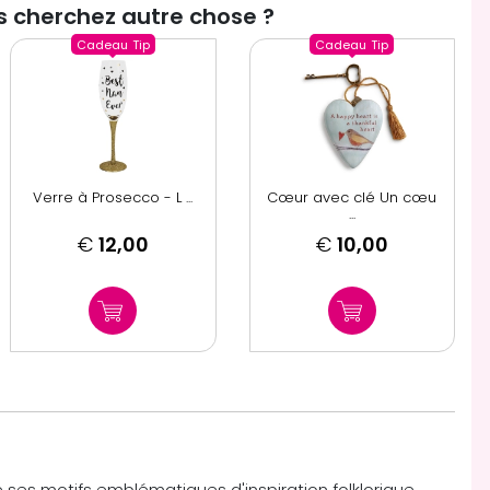
 cherchez autre chose ?
Cadeau
Tip
Cadeau
Tip
Verre à Prosecco - L ...
Cœur avec clé Un cœu
...
€
12,00
€
10,00
de ses motifs emblématiques d'inspiration folklorique,