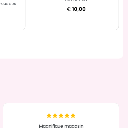
reux des
€
10,00
Magnifique magasin