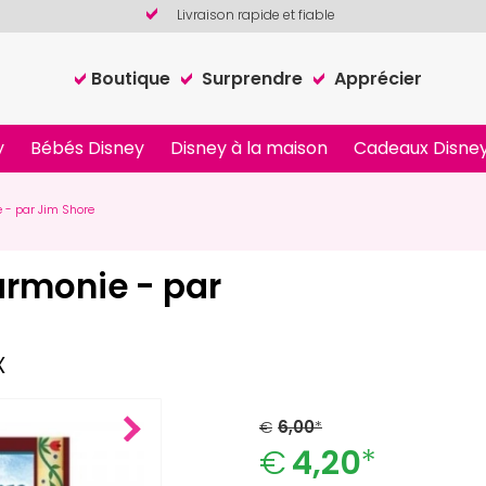
Livraison rapide et fiable
Boutique
Surprendre
Apprécier
y
Bébés Disney
Disney à la maison
Cadeaux Disney
e - par Jim Shore
Harmonie - par
x
€
6,00
*
Next
€
4,20
*