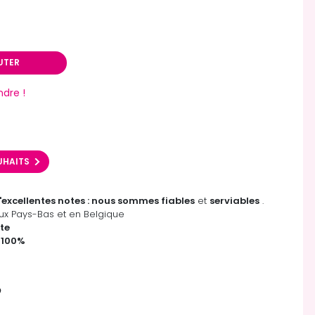
UTER
ndre !
OUHAITS
'excellentes notes : nous sommes fiables
et
serviables
.
x Pays-Bas et en Belgique
te
 100%
