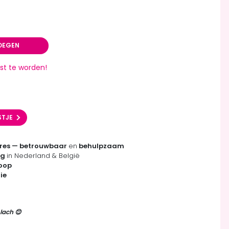
OEGEN
st te worden!
STJE
res — betrouwbaar
en
behulpzaam
ng
in Nederland & België
koop
ie
lach 😊