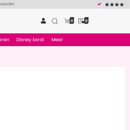
5
0
0
eren
Disney kerst
Meer