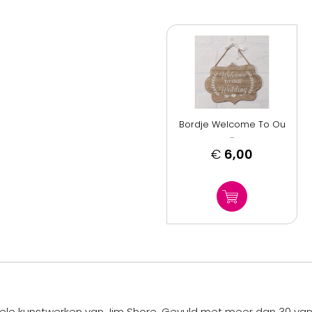
Bordje Welcome To Ou
...
€
6,00
nele kunstwerken van Jim Shore. Gevuld met meer dan 30 van 