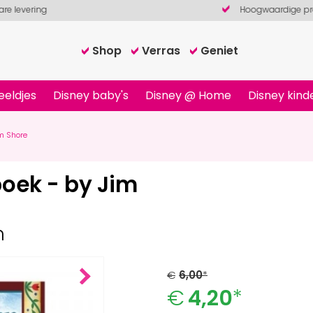
Hoogwaardige producten
Shop
Verras
Geniet
eeldjes
Disney baby's
Disney @ Home
Disney kind
m Shore
oek - by Jim
n
€
6,00
*
Next
€
4,20
*