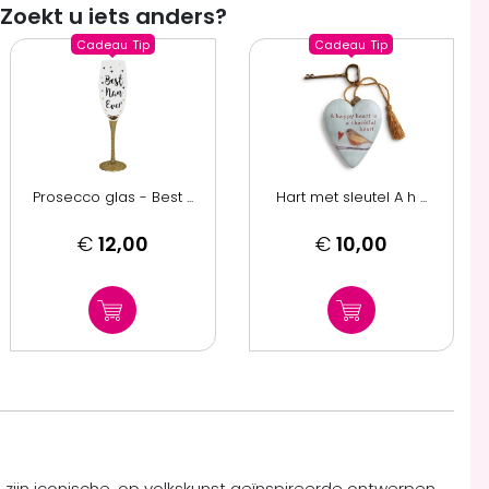
Zoekt u iets anders?
Cadeau
Tip
Cadeau
Tip
Prosecco glas - Best ...
Hart met sleutel A h ...
€
12,00
€
10,00
zijn iconische, op volkskunst geïnspireerde ontwerpen,