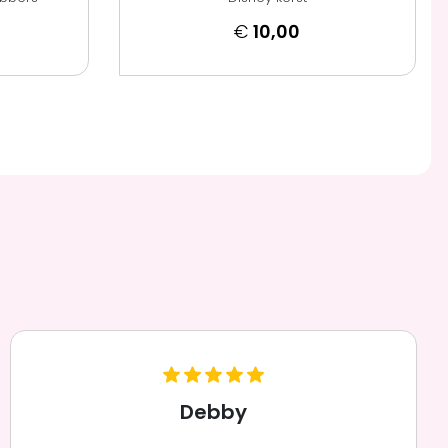
€
10,00
Debby