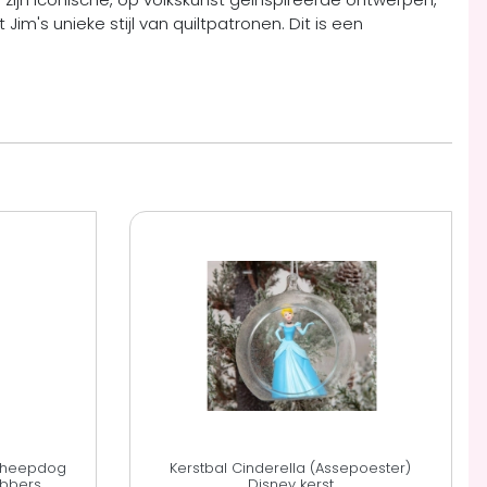
im's unieke stijl van quiltpatronen. Dit is een
 Sheepdog
Kerstbal Cinderella (Assepoester)
ebbers
Disney kerst