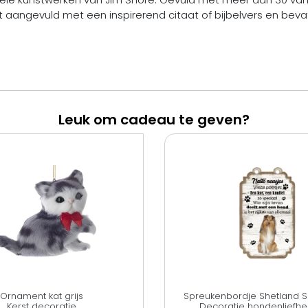
 aangevuld met een inspirerend citaat of bijbelvers en bevat J
Leuk om cadeau te geven?
Ornament kat grijs
Spreukenbordje Shetland
Kerst decoratie
Decoratie hondenliefh