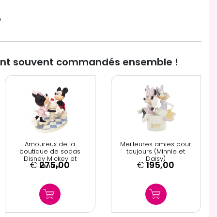

ont souvent commandés ensemble !
Amoureux de la
Meilleures amies pour
boutique de sodas
toujours (Minnie et
Disney Mickey et
Daisy)
€
275,00
€
195,00
Minnie