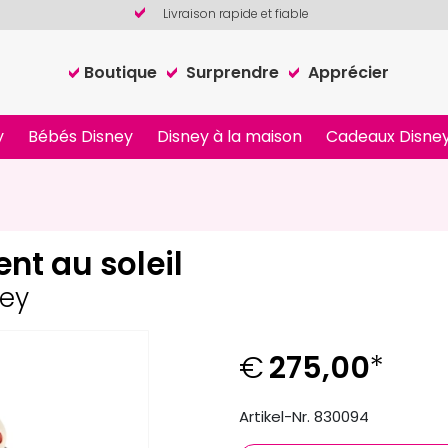
Livraison rapide et fiable
Boutique
Surprendre
Apprécier
y
Bébés Disney
Disney à la maison
Cadeaux Disney
nt au soleil
ney
€
275,00
*
Artikel-Nr. 830094