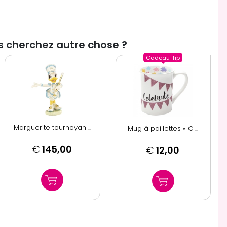
 cherchez autre chose ?
Cadeau
Tip
Marguerite tournoyan ...
Mug à paillettes « C ...
€
145,00
€
12,00