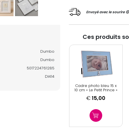
Envoyé avec le sourire 
Ces produits s
Dumbo
Dumbo
5017224761285
DI414
Cadre photo bleu 15 x
10 cm « Le Petit Prince »
€
15,00