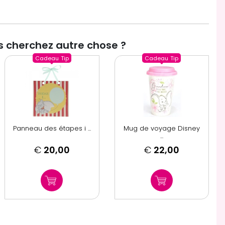
 cherchez autre chose ?
Cadeau
Tip
Cadeau
Tip
Panneau des étapes i ...
Mug de voyage Disney
...
€
20,00
€
22,00