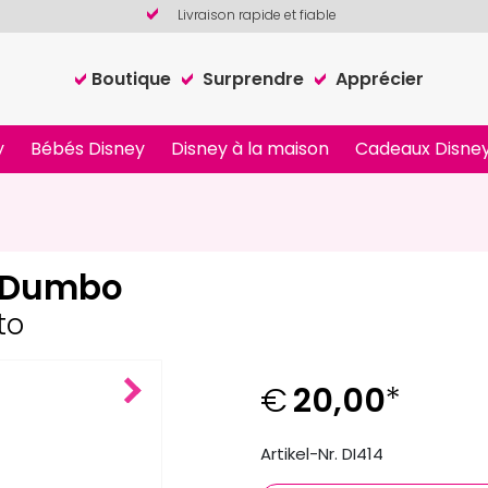
Livraison rapide et fiable
Boutique
Surprendre
Apprécier
y
Bébés Disney
Disney à la maison
Cadeaux Disney
y Dumbo
to
€
20,00
*
Next
Artikel-Nr. DI414