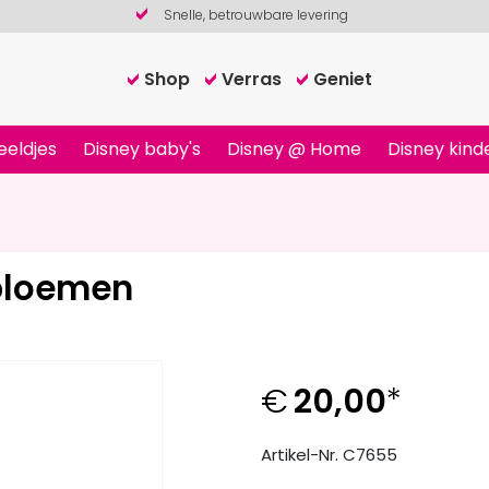
Snelle, betrouwbare levering
Shop
Verras
Geniet
eeldjes
Disney baby's
Disney @ Home
Disney kind
 bloemen
€
20,00
*
Artikel-Nr. C7655