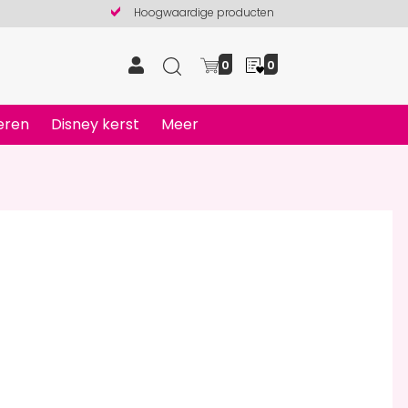
Hoogwaardige producten
0
0
eren
Disney kerst
Meer