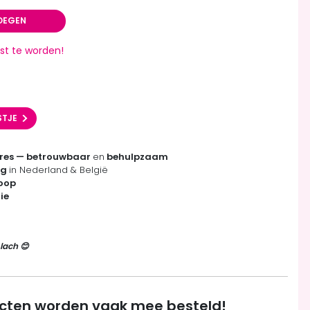
OEGEN
st te worden!
STJE
res — betrouwbaar
en
behulpzaam
ng
in Nederland & België
koop
ie
lach 😊
cten worden vaak mee besteld!