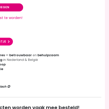
OEGEN
st te worden!
STJE
res — betrouwbaar
en
behulpzaam
ng
in Nederland & België
koop
ie
lach 😊
cten worden vaak mee besteld!