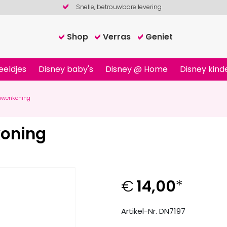
Snelle, betrouwbare levering
Shop
Verras
Geniet
eeldjes
Disney baby's
Disney @ Home
Disney kind
euwenkoning
koning
€
14,00
*
Artikel-Nr. DN7197