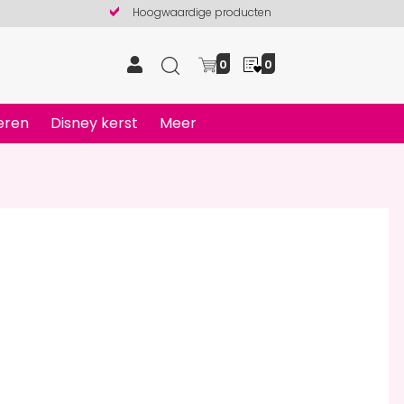
Hoogwaardige producten
0
0
eren
Disney kerst
Meer