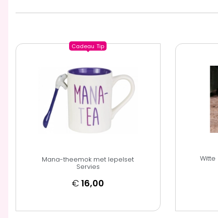
Cadeau
Tip
Witte
Mana-theemok met lepelset
Servies
€
16,00