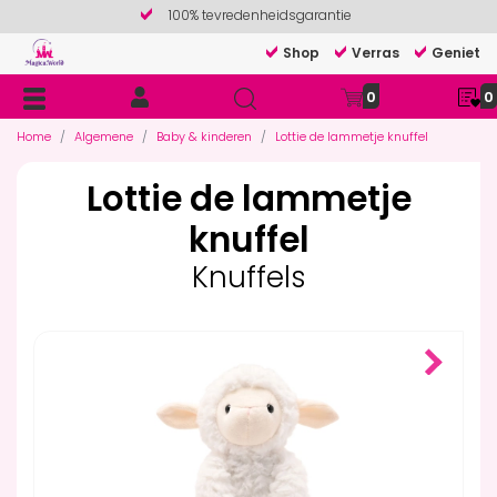
100% tevredenheidsgarantie
Shop
Verras
Geniet
0
0
Home
Algemene
Baby & kinderen
Lottie de lammetje knuffel
Lottie de lammetje
knuffel
Knuffels
Next