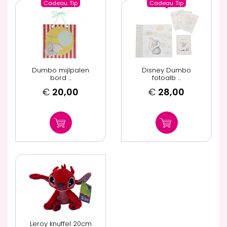
Cadeau
Tip
Cadeau
Tip
Dumbo mijlpalen
Disney Dumbo
bord ...
fotoalb ...
€
20,00
€
28,00
Leroy knuffel 20cm