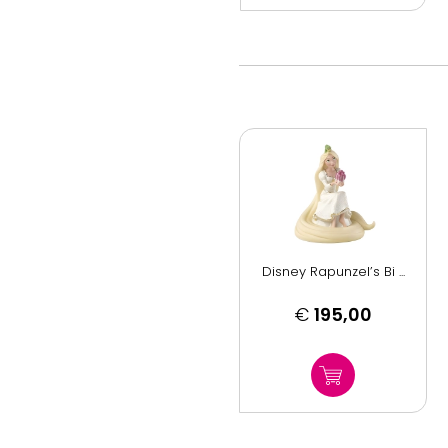
Disney Rapunzel’s Bi ...
€
195,00