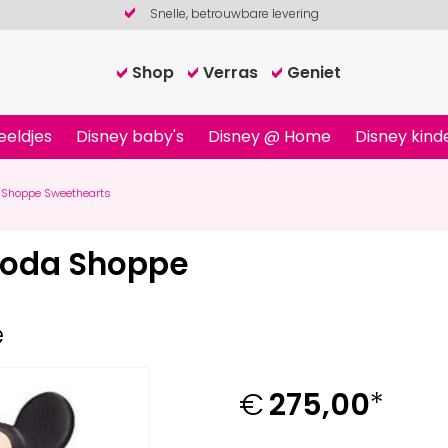
Snelle, betrouwbare levering
Shop
Verras
Geniet
eeldjes
Disney baby's
Disney @ Home
Disney kind
 Shoppe Sweethearts
Soda Shoppe
e
€
275,00
*