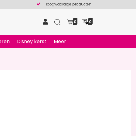
Hoogwaardige producten
0
0
eren
Disney kerst
Meer