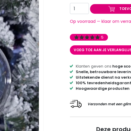
TOEV
Op voorraad — klaar om verra
5
VOEG TOE AAN JE VERLANGLIJ
Klanten geven ons
hoge sco
Snelle, betrouwbare leveri
Uitstekende dienst na ver
100% tevredenheidsgarant
Hoogwaardige producten
Verzonden met een glim
Deze produ