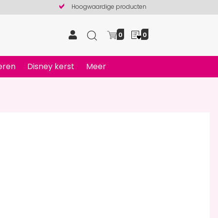
Hoogwaardige producten
0
0
eren
Disney kerst
Meer