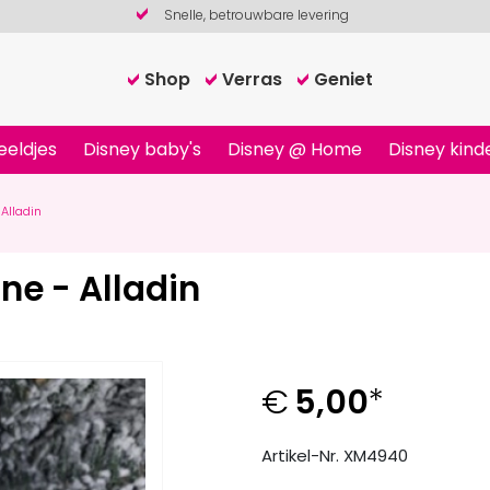
Snelle, betrouwbare levering
Shop
Verras
Geniet
eeldjes
Disney baby's
Disney @ Home
Disney kind
Alladin
ne - Alladin
€
5,00
*
Artikel-Nr. XM4940