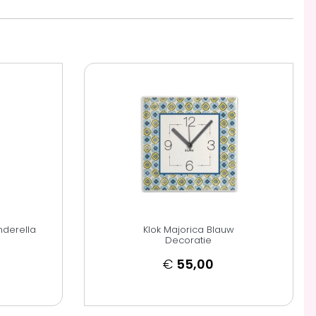
nderella
Klok Majorica Blauw
Decoratie
€
55,00