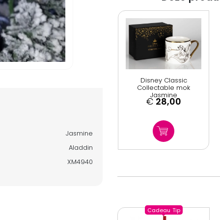
Disney Classic
Collectable mok
Jasmine
€
28,00
Jasmine
Aladdin
XM4940
Cadeau
Tip