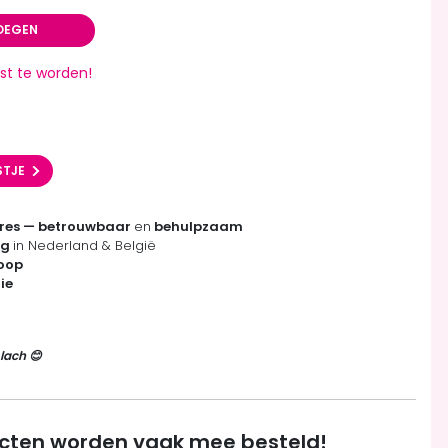
OEGEN
st te worden!
STJE
res — betrouwbaar
en
behulpzaam
ng
in Nederland & België
koop
ie
lach 😊
cten worden vaak mee besteld!