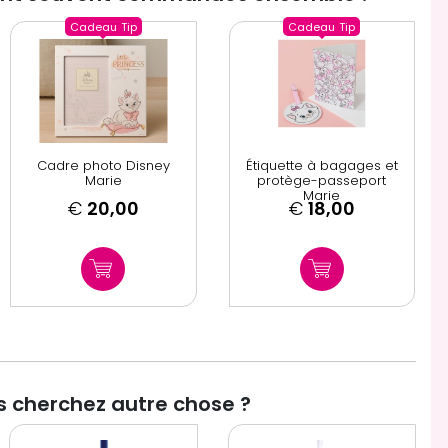
Cadeau
Tip
Cadeau
Tip
Cadre photo Disney
Étiquette à bagages et
Marie
protège-passeport
Marie
€
20,00
€
18,00
 cherchez autre chose ?