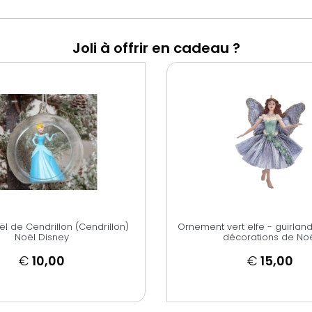
Joli à offrir en cadeau ?
ël de Cendrillon (Cendrillon)
Ornement vert elfe - guirland
Noël Disney
décorations de No
€
10,00
€
15,00