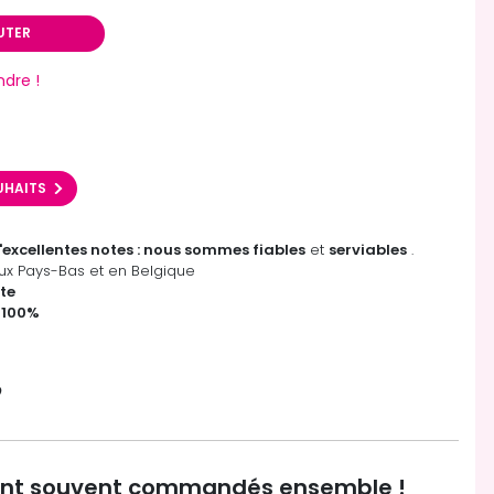
UTER
ndre !
OUHAITS
'excellentes notes : nous sommes fiables
et
serviables
.
x Pays-Bas et en Belgique
te
 100%

ont souvent commandés ensemble !