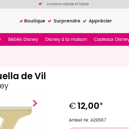
Livraison rapide et fiable
Boutique
Surprendre
Apprécier
y
Bébés Disney
Disney à la maison
Cadeaux Disney
ella de Vil
ney
€
12,00
*
Next
Artikel-Nr. A29567