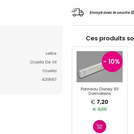
Envoyé avec le sourire 
Ces produits s
Lettre
- 10
%
Cruella De Vil
Cruella
A29567
Panneau Disney 101
Dalmatiens
€
7,20
€
8,00