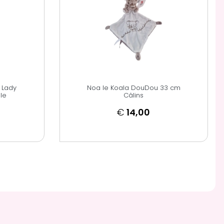
 Lady
Noa le Koala DouDou 33 cm
le
Câlins
€
14,00