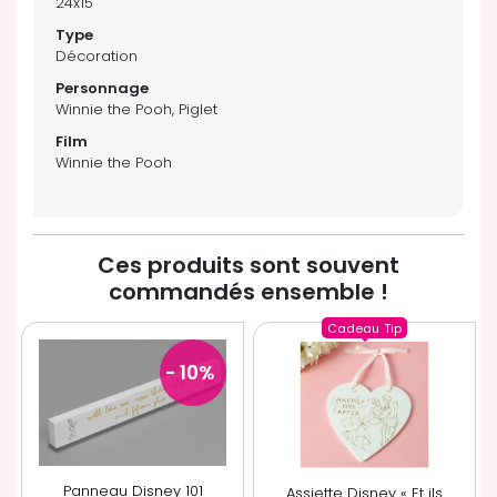
24x15
Décoration
Winnie the Pooh, Piglet
Winnie the Pooh
Ces produits sont souvent
commandés ensemble !
Cadeau
Tip
- 10
%
Panneau Disney 101
Assiette Disney « Et ils