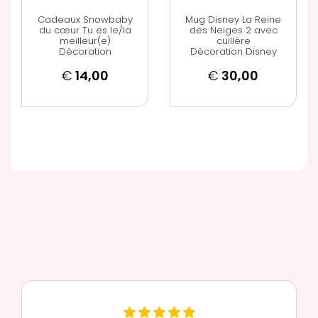
Cadeaux Snowbaby
Mug Disney La Reine
du cœur Tu es le/la
des Neiges 2 avec
meilleur(e)
cuillère
Décoration
Décoration Disney
€
14,00
€
30,00