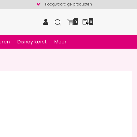
Hoogwaardige producten
0
0
eren
Disney kerst
Meer