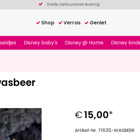
Snelle, betrouwbare levering
Shop
Verras
Geniet
eeldjes
Disney baby's
Disney @ Home
Disney kind
wasbeer
€
15,00
*
Artikel-Nr. T1635-WASBEER