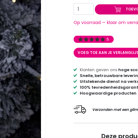
TOEV
Op voorraad — klaar om verra
5
VOEG TOE AAN JE VERLANGLIJ
Klanten geven ons
hoge sco
Snelle, betrouwbare leveri
Uitstekende dienst na ver
100% tevredenheidsgarant
Hoogwaardige producten
Verzonden met een glim
Deze produ