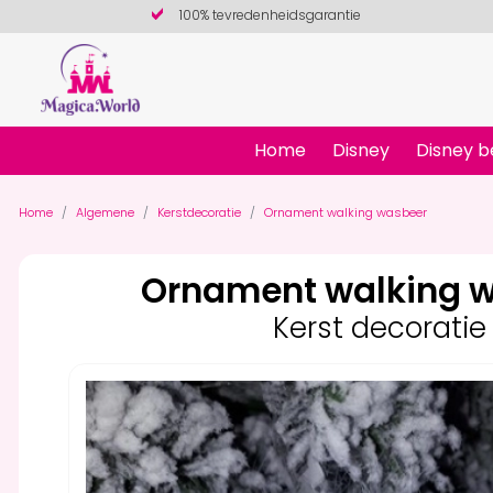
100% tevredenheidsgarantie
Home
Disney
Disney b
Home
Algemene
Kerstdecoratie
Ornament walking wasbeer
Ornament walking 
Kerst decoratie