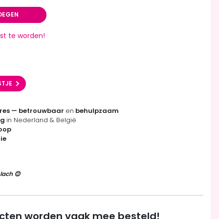
OEGEN
st te worden!
STJE
res — betrouwbaar
en
behulpzaam
ng
in Nederland & België
koop
ie
lach 😊
cten worden vaak mee besteld!