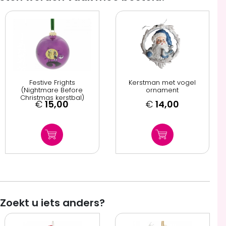
Festive Frights
Kerstman met vogel
(Nightmare Before
ornament
Christmas kerstbal)
€
15,00
€
14,00
Zoekt u iets anders?