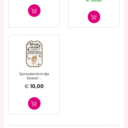
€
20,00
Spreukenbordje
Keesh ...
€
10,00