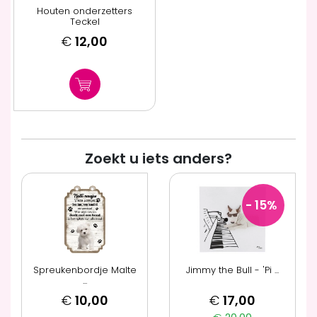
Houten onderzetters
Teckel
€
12,00
Zoekt u iets anders?
- 15
%
Spreukenbordje Malte
Jimmy the Bull - 'Pi ...
...
€
10,00
€
17,00