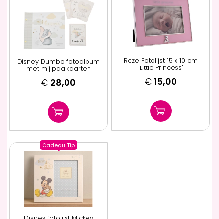
Roze Fotolijst 15 x 10 cm
Disney Dumbo fotoalbum
'Little Princess'
met mijlpaalkaarten
€
15,00
€
28,00
Cadeau
Tip
Disney fotolijst Mickey