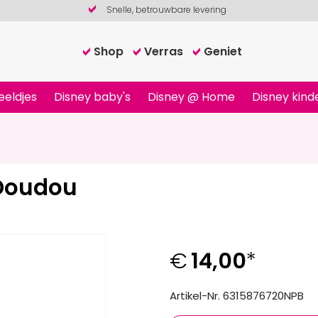
Snelle, betrouwbare levering
Shop
Verras
Geniet
eeldjes
Disney baby's
Disney @ Home
Disney kind
 Doudou
€
14,00
*
Artikel-Nr. 6315876720NPB