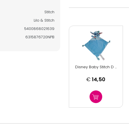
Stitch
Lilo & Stitch
5400868021639
6315876720NPB
Disney Baby Stitch D ...
€
14,50