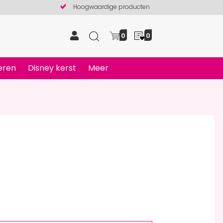
Hoogwaardige producten
0
0
eren
Disney kerst
Meer