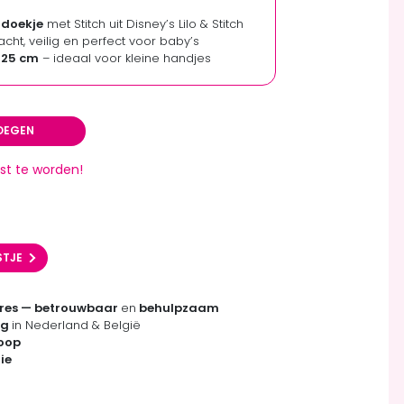
ldoekje
met Stitch uit Disney’s Lilo & Stitch
acht, veilig en perfect voor baby’s
.
25 cm
– ideaal voor kleine handjes
OEGEN
st te worden!
STJE
res — betrouwbaar
en
behulpzaam
ng
in Nederland & België
koop
ie