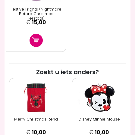
Festive Frights (Nightmare
Before Christmas
kerstbal)
€
15,00
Zoekt u iets anders?
Merry Christmas Rend
Disney Minnie Mouse
...
...
€
10,00
€
10,00