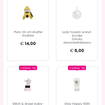
Pluto 20 cm knuffel
Lady houten wand-
Knuffels
bordje
Disney
dierenliefhebbers
€
14,00
€
6,00
Cadeau
Tip
Cadeau
Tip
Stitch & Angel baby-
Glas Happy 60th