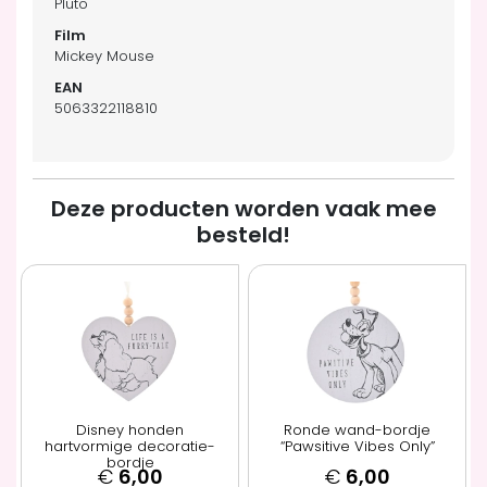
Pluto
Mickey Mouse
5063322118810
Deze producten worden vaak mee
besteld!
Disney honden
Ronde wand-bordje
hartvormige decoratie-
“Pawsitive Vibes Only”
bordje
€
6,00
€
6,00