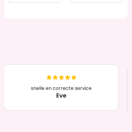
Vriendelijk, heel veel Disney.
Britto,Traditions,enz..
Chris