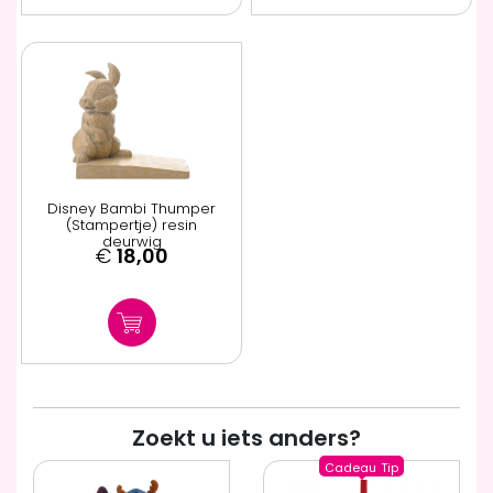
Disney Bambi Thumper
(Stampertje) resin
deurwig
€
18,00
Zoekt u iets anders?
Cadeau
Tip