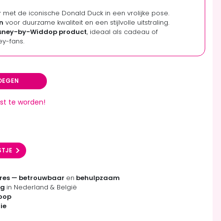
r
met de iconische Donald Duck in een vrolijke pose.
n
voor duurzame kwaliteit en een stijlvolle uitstraling.
Disney-by-Widdop product
, ideaal als cadeau of
ey-fans.
OEGEN
st te worden!
STJE
res — betrouwbaar
en
behulpzaam
ng
in Nederland & België
koop
ie