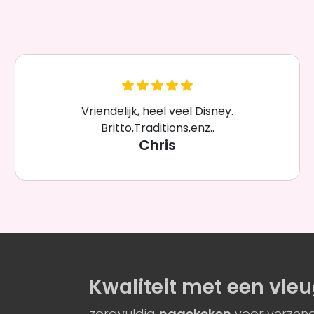
Vriendelijk, heel veel Disney.
Britto,Traditions,enz..
Chris
Kwaliteit
met een
vleu
zorgvuldig
nagekeken
voor verzend