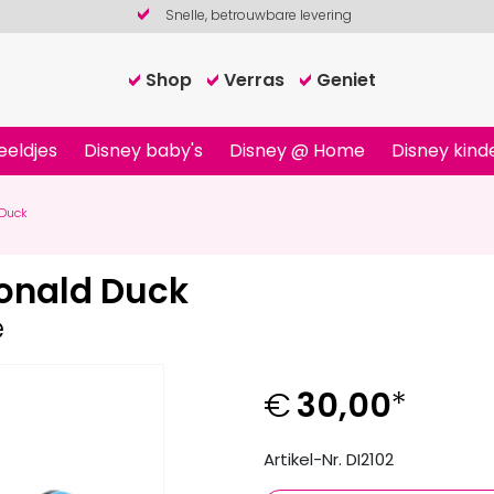
Snelle, betrouwbare levering
Shop
Verras
Geniet
eeldjes
Disney baby's
Disney @ Home
Disney kind
 Duck
onald Duck
e
€
30,00
*
Artikel-Nr. DI2102