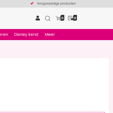
Hoogwaardige producten
0
0
eren
Disney kerst
Meer