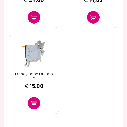
€
24,00
€
14,50
Disney Baby Dumbo
Do ...
€
15,00