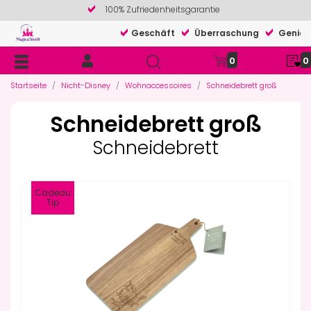
100% Zufriedenheitsgarantie
Geschäft
Überraschung
Genieß
0
0
Startseite
Nicht-Disney
Wohnaccessoires
Schneidebrett groß
Schneidebrett groß
Schneidebrett
Cadeau
Tip