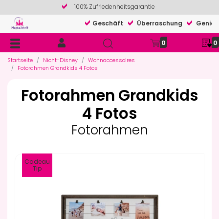
100% Zufriedenheitsgarantie
Geschäft
Überraschung
Genieß
0
0
Startseite
Nicht-Disney
Wohnaccessoires
Fotorahmen Grandkids 4 Fotos
Fotorahmen Grandkids
4 Fotos
Fotorahmen
Cadeau
Tip