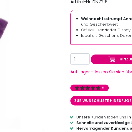
Artikel-Nr. DN7216
Weihnachtsstrumpf Anna -
und Geschenkwert.
Offiziell lizenzierter Disne
Ideal als Geschenk, Dekor
HINZU
Auf Lager – lassen Sie sich ü
5
ZUR WUNSCHLISTE HINZUFÜG
Unsere Kunden loben uns
in
Schnelle und zuverlässige 
Hervorragender Kundendi