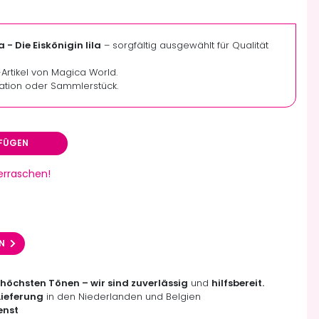
 Die Eiskönigin lila
– sorgfältig ausgewählt für Qualität
y-Artikel von Magica World.
ation oder Sammlerstück.
FÜGEN
berraschen!
EN
 höchsten Tönen – wir sind zuverlässig
und
hilfsbereit.
Lieferung
in den Niederlanden und Belgien
enst