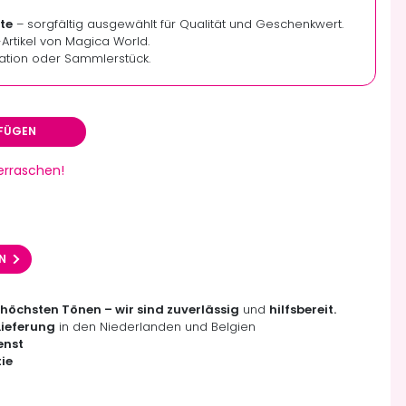
te
– sorgfältig ausgewählt für Qualität und Geschenkwert.
y-Artikel von Magica World.
ation oder Sammlerstück.
FÜGEN
berraschen!
EN
 höchsten Tönen – wir sind zuverlässig
und
hilfsbereit.
Lieferung
in den Niederlanden und Belgien
enst
ie