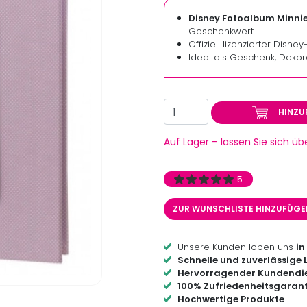
Disney Fotoalbum Minni
Geschenkwert.
Offiziell lizenzierter Disne
Ideal als Geschenk, Dekor
HINZU
Auf Lager – lassen Sie sich ü
5
ZUR WUNSCHLISTE HINZUFÜG
Unsere Kunden loben uns
in
Schnelle und zuverlässige 
Hervorragender Kundendi
100% Zufriedenheitsgarant
Hochwertige Produkte