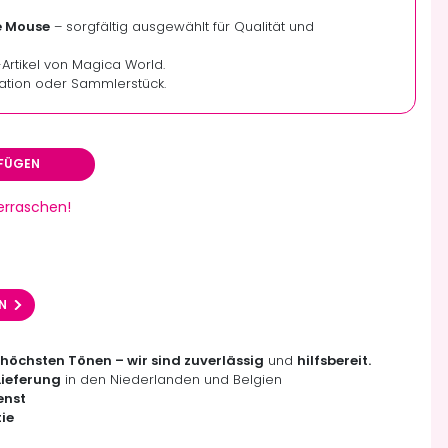
e Mouse
– sorgfältig ausgewählt für Qualität und
y-Artikel von Magica World.
ation oder Sammlerstück.
FÜGEN
berraschen!
EN
 höchsten Tönen – wir sind zuverlässig
und
hilfsbereit.
Lieferung
in den Niederlanden und Belgien
enst
ie