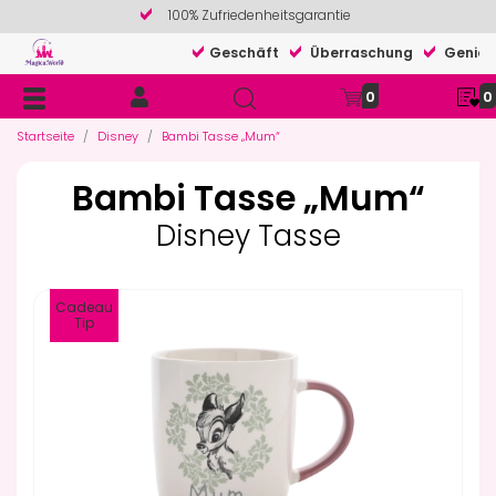
100% Zufriedenheitsgarantie
Geschäft
Überraschung
Genieß
0
0
Startseite
Disney
Bambi Tasse „Mum“
Bambi Tasse „Mum“
Disney Tasse
Cadeau
Tip