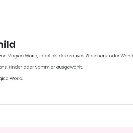
hild
d von Magica World, ideal als dekoratives Geschenk oder Wa
ney-Fans, Kinder oder Sammler ausgewählt.
gica World.