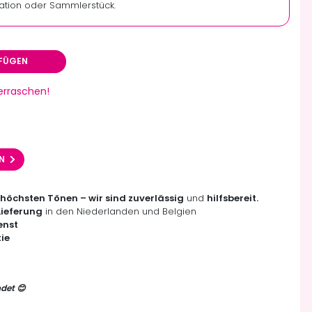
ation oder Sammlerstück.
FÜGEN
berraschen!
EN
 höchsten Tönen – wir sind zuverlässig
und
hilfsbereit.
Lieferung
in den Niederlanden und Belgien
enst
ie
det 😊